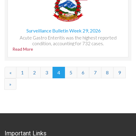
Surveillance Bulletin Week 29, 2026
Acute Gastro Enteritis was the highest reported
condition, accounting for 732 cases.
Read More
«
1
2
3
4
5
6
7
8
9
»
Important Links